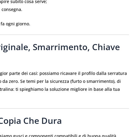
pire subito cosa serve;
a consegna.
 fa ogni giorno.
Originale, Smarrimento, Chiave
or parte dei casi: possiamo ricavare il profilo dalla serratura
 zero. Se temi per la sicurezza (furto o smarrimento), di
ntralina: ti spieghiamo la soluzione migliore in base alla tua
 Copia Che Dura
usiamo gusci e componenti compatibili e di buona qualità,