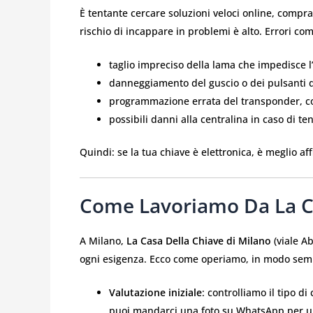
È tentante cercare soluzioni veloci online, compra
rischio di incappare in problemi è alto. Errori com
taglio impreciso della lama che impedisce l
danneggiamento del guscio o dei pulsanti 
programmazione errata del transponder, con 
possibili danni alla centralina in caso di te
Quindi: se la tua chiave è elettronica, è meglio affi
Come Lavoriamo Da La Ca
A Milano,
La Casa Della Chiave di Milano
(viale Ab
ogni esigenza. Ecco come operiamo, in modo semp
Valutazione iniziale
: controlliamo il tipo d
puoi mandarci una foto su WhatsApp per u