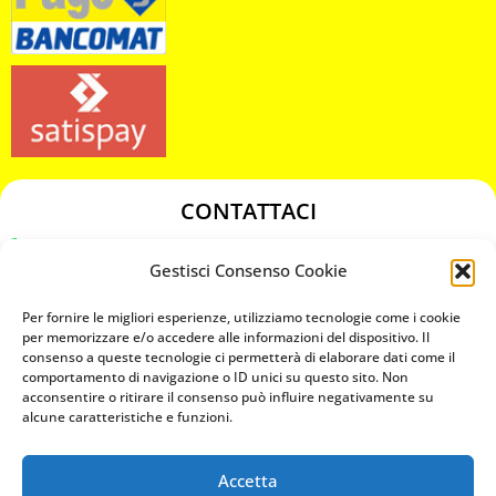
CONTATTACI
349 3863811
Gestisci Consenso Cookie
349 3863811
chiavicodificate@gmail.com
Per fornire le migliori esperienze, utilizziamo tecnologie come i cookie
per memorizzare e/o accedere alle informazioni del dispositivo. Il
consenso a queste tecnologie ci permetterà di elaborare dati come il
Privacy Policy
comportamento di navigazione o ID unici su questo sito. Non
acconsentire o ritirare il consenso può influire negativamente su
Cookie Policy
alcune caratteristiche e funzioni.
Accetta
MAPS