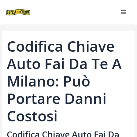
VAI
NAVIGAZIONE
MAIN
AL
ARTICOLI
MEN
CONTENUTO
Codifica Chiave
Auto Fai Da Te A
Milano: Può
Portare Danni
Costosi
Codifica Chiave Auto Fai Da