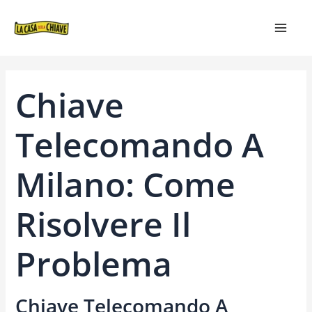
VAI
NAVIGAZIONE
MAIN
AL
ARTICOLI
MEN
CONTENUTO
Chiave
Telecomando A
Milano: Come
Risolvere Il
Problema
Chiave Telecomando A