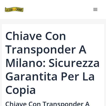
VAI
NAVIGAZIONE
MAIN
AL
ARTICOLI
MEN
CONTENUTO
Chiave Con
Transponder A
Milano: Sicurezza
Garantita Per La
Copia
Chiave Con Transponder A