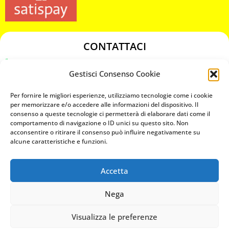
CONTATTACI
349 3863811
Gestisci Consenso Cookie
349 3863811
chiavicodificate@gmail.com
Per fornire le migliori esperienze, utilizziamo tecnologie come i cookie
per memorizzare e/o accedere alle informazioni del dispositivo. Il
consenso a queste tecnologie ci permetterà di elaborare dati come il
Privacy Policy
comportamento di navigazione o ID unici su questo sito. Non
acconsentire o ritirare il consenso può influire negativamente su
Cookie Policy
alcune caratteristiche e funzioni.
Accetta
MAPS
Nega
CHIAMA ORA
Visualizza le preferenze
WHATSAPP: MANDA LA FOTO