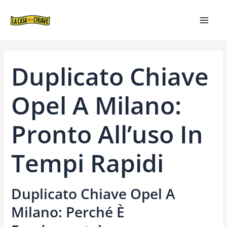
VAI
NAVIGAZIONE
MAIN
AL
ARTICOLI
MEN
CONTENUTO
Duplicato Chiave
Opel A Milano:
Pronto All’uso In
Tempi Rapidi
Duplicato Chiave Opel A
Milano: Perché È