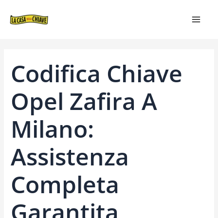
VAI
NAVIGAZIONE
MAIN
AL
ARTICOLI
MEN
CONTENUTO
Codifica Chiave
Opel Zafira A
Milano:
Assistenza
Completa
Garantita