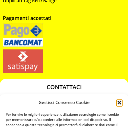
Duplicati Tag RFID Badge
Pagamenti accettati
CONTATTACI
349 3863811
Gestisci Consenso Cookie
349 3863811
chiavicodificate@gmail.com
Per fornire le migliori esperienze, utilizziamo tecnologie come i cookie
per memorizzare e/o accedere alle informazioni del dispositivo. Il
consenso a queste tecnologie ci permetterà di elaborare dati come il