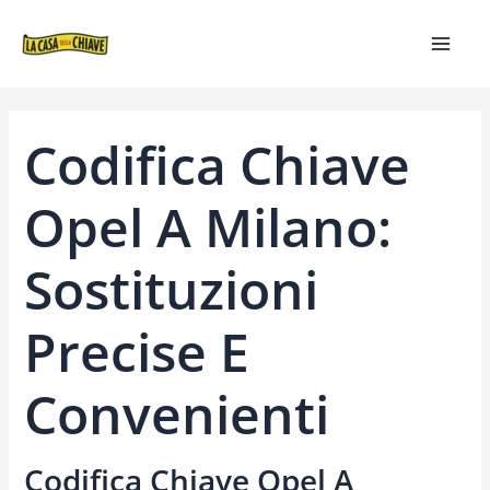
VAI
NAVIGAZIONE
MAIN
AL
ARTICOLI
MEN
CONTENUTO
Codifica Chiave
Opel A Milano:
Sostituzioni
Precise E
Convenienti
Codifica Chiave Opel A