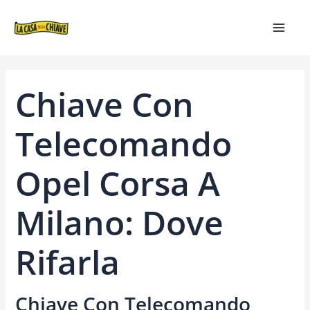
VAI
NAVIGAZIONE
MAIN
AL
ARTICOLI
MEN
CONTENUTO
Chiave Con
Telecomando
Opel Corsa A
Milano: Dove
Rifarla
Chiave Con Telecomando