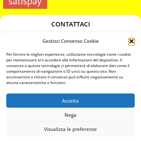
CONTATTACI
349 3863811
Gestisci Consenso Cookie
349 3863811
chiavicodificate@gmail.com
Per fornire le migliori esperienze, utilizziamo tecnologie come i cookie
per memorizzare e/o accedere alle informazioni del dispositivo. Il
consenso a queste tecnologie ci permetterà di elaborare dati come il
Privacy Policy
comportamento di navigazione o ID unici su questo sito. Non
acconsentire o ritirare il consenso può influire negativamente su
Cookie Policy
alcune caratteristiche e funzioni.
Accetta
MAPS
Nega
CHIAMA ORA
Visualizza le preferenze
WHATSAPP: MANDA LA FOTO