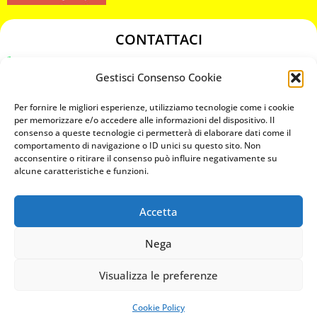
CONTATTACI
349 3863811
Gestisci Consenso Cookie
349 3863811
chiavicodificate@gmail.com
Per fornire le migliori esperienze, utilizziamo tecnologie come i cookie
per memorizzare e/o accedere alle informazioni del dispositivo. Il
consenso a queste tecnologie ci permetterà di elaborare dati come il
Privacy Policy
comportamento di navigazione o ID unici su questo sito. Non
acconsentire o ritirare il consenso può influire negativamente su
Cookie Policy
alcune caratteristiche e funzioni.
Accetta
MAPS
Nega
CHIAMA ORA
Visualizza le preferenze
WHATSAPP: MANDA LA FOTO
PREVENTIVO IMMEDIATO
Cookie Policy