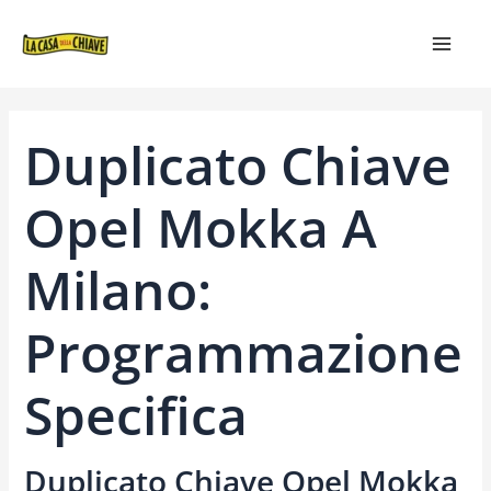
VAI
NAVIGAZIONE
MAIN
AL
ARTICOLI
MEN
CONTENUTO
Duplicato Chiave
Opel Mokka A
Milano:
Programmazione
Specifica
Duplicato Chiave Opel Mokka