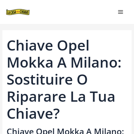
VAI
NAVIGAZIONE
MAIN
AL
ARTICOLI
MEN
CONTENUTO
Chiave Opel
Mokka A Milano:
Sostituire O
Riparare La Tua
Chiave?
Chiave Opel Mokka A Milano: