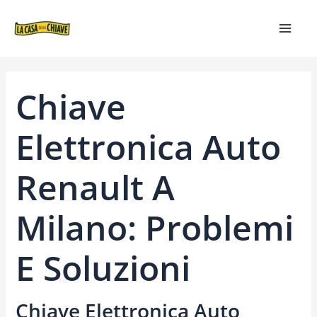
VAI
NAVIGAZIONE
MAIN
AL
ARTICOLI
MEN
CONTENUTO
Chiave
Elettronica Auto
Renault A
Milano: Problemi
E Soluzioni
Chiave Elettronica Auto