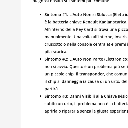
diagnosi basata sui sintomi più comuni:
Sintomo #1: L’Auto Non si Sblocca (Elettric
è la
batteria chiave Renault Kadjar
scarica.
All’interno della Key Card si trova una picc
manualmente. Una volta all’interno, inserisc
cruscotto o nella console centrale) e premi 
pila scarica.
Sintomo #2: L’Auto Non Parte (Elettronico)
non si avvia. Questo è un problema più serio
un piccolo chip, il
transponder
, che comuni
il chip si danneggia (a causa di un urto, del
partirà.
Sintomo #3: Danni Visibili alla Chiave (Fisic
subito un urto, il problema non è la batteri
aprirla o ripararla senza la giusta esperien