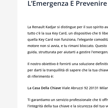
L’Emergenza E Prevenire 
La Renault Kadjar si distingue per il suo spirito a
tutto c’è la sua Key Card, un dispositivo che ti l
quella Key Card non funziona, l’elegante comodità s
motore non si avvia, e tu rimani bloccato. Quest
guida, strutturata per aiutarti a gestire l’emerge
Il nostro obiettivo è fornirti una soluzione defini
per darti la tranquillità di sapere che la tua chi
di riferimento è:
La Casa Della Chiave
Viale Abruzzi 92 20131 Milan
Ti garantiamo un servizio professionale che ti off
l’integrità della tua chiave e la sicurezza del tuo v