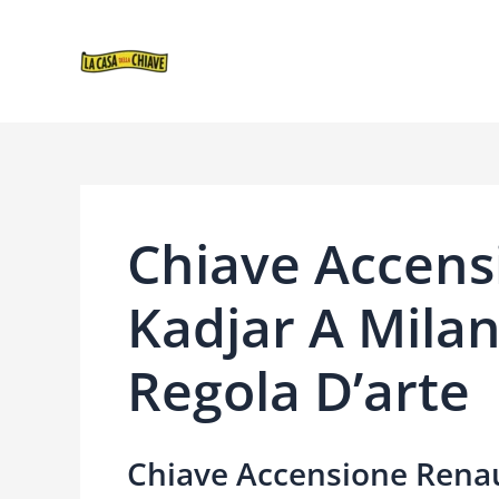
VAI
NAVIGAZIONE
AL
ARTICOLI
CONTENUTO
Chiave Accens
Kadjar A Milan
Regola D’arte
Chiave Accensione Renau