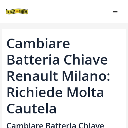
VAI
NAVIGAZIONE
MAIN
AL
ARTICOLI
MEN
CONTENUTO
Cambiare
Batteria Chiave
Renault Milano:
Richiede Molta
Cautela
Cambiare Batteria Chiave