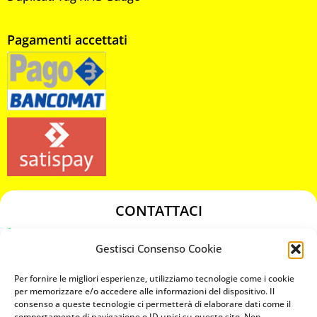
Pagamenti accettati
CONTATTACI
349 3863811
Gestisci Consenso Cookie
349 3863811
chiavicodificate@gmail.com
Per fornire le migliori esperienze, utilizziamo tecnologie come i cookie
per memorizzare e/o accedere alle informazioni del dispositivo. Il
consenso a queste tecnologie ci permetterà di elaborare dati come il
Privacy Policy
comportamento di navigazione o ID unici su questo sito. Non