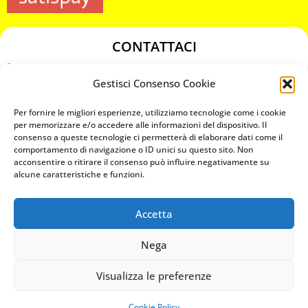
CONTATTACI
349 3863811
Gestisci Consenso Cookie
349 3863811
chiavicodificate@gmail.com
Per fornire le migliori esperienze, utilizziamo tecnologie come i cookie
per memorizzare e/o accedere alle informazioni del dispositivo. Il
consenso a queste tecnologie ci permetterà di elaborare dati come il
Privacy Policy
comportamento di navigazione o ID unici su questo sito. Non
acconsentire o ritirare il consenso può influire negativamente su
Cookie Policy
alcune caratteristiche e funzioni.
Accetta
MAPS
Nega
CHIAMA ORA
Visualizza le preferenze
WHATSAPP: MANDA LA FOTO
PREVENTIVO IMMEDIATO
Cookie Policy