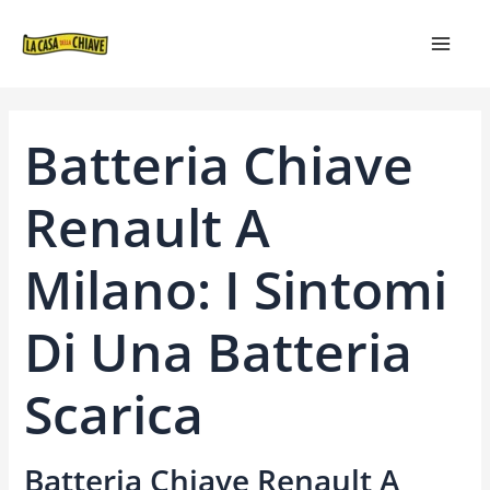
VAI
NAVIGAZIONE
MAIN
AL
ARTICOLI
MEN
CONTENUTO
Batteria Chiave
Renault A
Milano: I Sintomi
Di Una Batteria
Scarica
Batteria Chiave Renault A