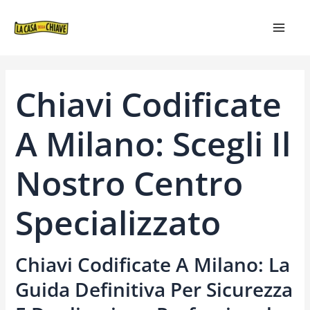
VAI
NAVIGAZIONE
MAIN
AL
ARTICOLI
MEN
CONTENUTO
Chiavi Codificate
A Milano: Scegli Il
Nostro Centro
Specializzato
Chiavi Codificate A Milano: La
Guida Definitiva Per Sicurezza