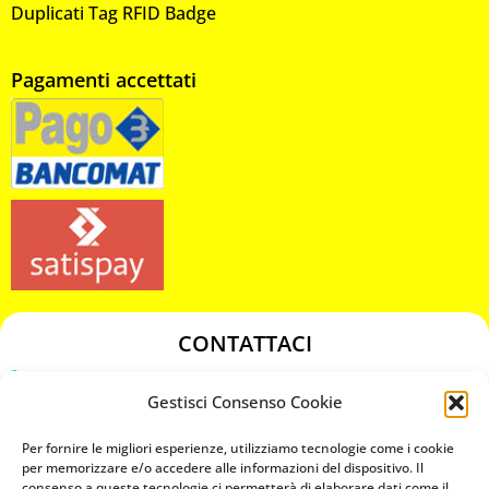
Duplicati Tag RFID Badge
Pagamenti accettati
CONTATTACI
349 3863811
Gestisci Consenso Cookie
349 3863811
chiavicodificate@gmail.com
Per fornire le migliori esperienze, utilizziamo tecnologie come i cookie
per memorizzare e/o accedere alle informazioni del dispositivo. Il
consenso a queste tecnologie ci permetterà di elaborare dati come il