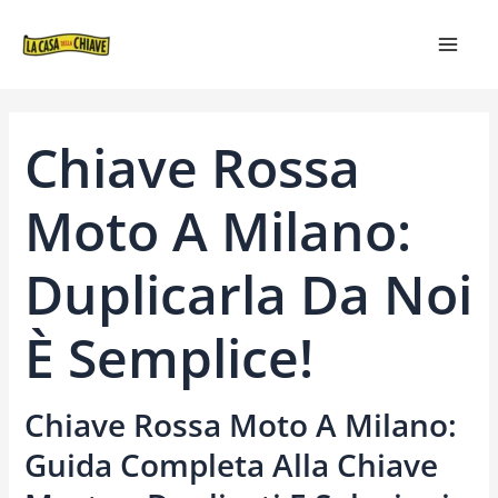
VAI
NAVIGAZIONE
MAIN
AL
ARTICOLI
MEN
CONTENUTO
Chiave Rossa
Moto A Milano:
Duplicarla Da Noi
È Semplice!
Chiave Rossa Moto A Milano:
Guida Completa Alla Chiave