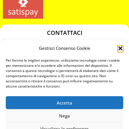
CONTATTACI
349 3863811
Gestisci Consenso Cookie
349 3863811
chiavicodificate@gmail.com
Per fornire le migliori esperienze, utilizziamo tecnologie come i cookie
per memorizzare e/o accedere alle informazioni del dispositivo. Il
consenso a queste tecnologie ci permetterà di elaborare dati come il
Privacy Policy
comportamento di navigazione o ID unici su questo sito. Non
acconsentire o ritirare il consenso può influire negativamente su
Cookie Policy
alcune caratteristiche e funzioni.
Accetta
MAPS
Nega
CHIAMA ORA
Visualizza le preferenze