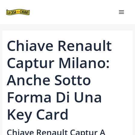
VAI
NAVIGAZIONE
MAIN
AL
ARTICOLI
MEN
CONTENUTO
Chiave Renault
Captur Milano:
Anche Sotto
Forma Di Una
Key Card
Chiave Renault Captur A