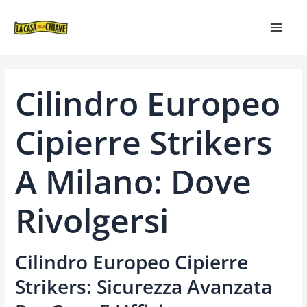
VAI
NAVIGAZIONE
MAIN
AL
ARTICOLI
MEN
CONTENUTO
Cilindro Europeo
Cipierre Strikers
A Milano: Dove
Rivolgersi
Cilindro Europeo Cipierre
Strikers: Sicurezza Avanzata