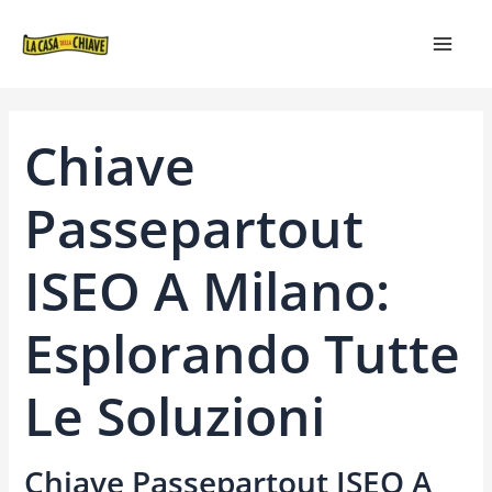
VAI
NAVIGAZIONE
MAIN
AL
ARTICOLI
MEN
CONTENUTO
Chiave
Passepartout
ISEO A Milano:
Esplorando Tutte
Le Soluzioni
Chiave Passepartout ISEO A