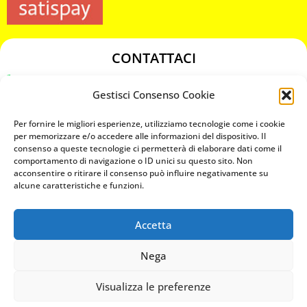
CONTATTACI
349 3863811
Gestisci Consenso Cookie
349 3863811
chiavicodificate@gmail.com
Per fornire le migliori esperienze, utilizziamo tecnologie come i cookie
per memorizzare e/o accedere alle informazioni del dispositivo. Il
consenso a queste tecnologie ci permetterà di elaborare dati come il
Privacy Policy
comportamento di navigazione o ID unici su questo sito. Non
acconsentire o ritirare il consenso può influire negativamente su
Cookie Policy
alcune caratteristiche e funzioni.
Accetta
MAPS
Nega
CHIAMA ORA
Visualizza le preferenze
WHATSAPP: MANDA LA FOTO