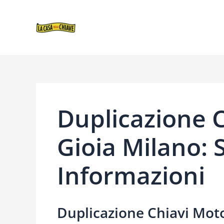
VAI
NAVIGAZIONE
AL
ARTICOLI
CONTENUTO
Duplicazione 
Gioia Milano: S
Informazioni
Duplicazione Chiavi Moto 