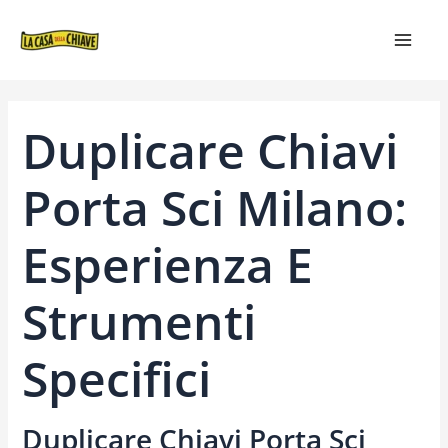
VAI
NAVIGAZIONE
MAIN
AL
ARTICOLI
MEN
CONTENUTO
Duplicare Chiavi
Porta Sci Milano:
Esperienza E
Strumenti
Specifici
Duplicare Chiavi Porta Sci