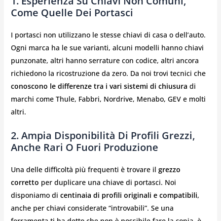
1.
Esperienza Su Chiavi Non Comuni,
Come Quelle Dei Portasci
I portasci non utilizzano le stesse chiavi di casa o dell’auto.
Ogni marca ha le sue varianti, alcuni modelli hanno chiavi
punzonate, altri hanno serrature con codice, altri ancora
richiedono la ricostruzione da zero. Da noi trovi tecnici che
conoscono le differenze tra i vari sistemi di chiusura
di
marchi come Thule, Fabbri, Nordrive, Menabo, GEV e molti
altri.
2.
Ampia Disponibilità Di Profili Grezzi,
Anche Rari O Fuori Produzione
Una delle difficoltà più frequenti è trovare il
grezzo
corretto
per duplicare una chiave di portasci. Noi
disponiamo di
centinaia di profili originali e compatibili
,
anche per chiavi considerate “introvabili”. Se una
ferramenta ti ha detto che non è possibile fare la copia, è