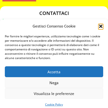
CONTATTACI
349 3863811
Gestisci Consenso Cookie
349 3863811
chiavicodificate@gmail.com
Per fornire le migliori esperienze, utilizziamo tecnologie come i cookie
per memorizzare e/o accedere alle informazioni del dispositivo. Il
consenso a queste tecnologie ci permetterà di elaborare dati come il
Privacy Policy
comportamento di navigazione o ID unici su questo sito. Non
acconsentire o ritirare il consenso può influire negativamente su
Cookie Policy
alcune caratteristiche e funzioni.
Accetta
MAPS
Nega
CHIAMA ORA
Visualizza le preferenze
WHATSAPP: MANDA LA FOTO
PREVENTIVO IMMEDIATO
Cookie Policy