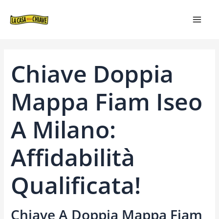
VAI
NAVIGAZIONE
MAIN
AL
ARTICOLI
MEN
CONTENUTO
Chiave Doppia
Mappa Fiam Iseo
A Milano:
Affidabilità
Qualificata!
Chiave A Doppia Mappa Fiam