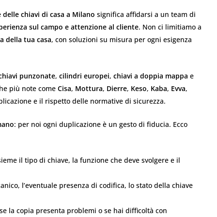
 delle chiavi di casa a Milano
significa affidarsi a un team di
erienza sul campo e attenzione al cliente
. Non ci limitiamo a
a della tua casa
, con soluzioni su misura per ogni esigenza
chiavi punzonate
,
cilindri europei
,
chiavi a doppia mappa
e
che più note come
Cisa
,
Mottura
,
Dierre
,
Keso
,
Kaba
,
Evva
,
icazione e il rispetto delle normative di sicurezza.
mano
: per noi ogni duplicazione è un gesto di fiducia. Ecco
ieme il tipo di chiave, la funzione che deve svolgere e il
canico, l’eventuale presenza di codifica, lo stato della chiave
 se la copia presenta problemi o se hai difficoltà con