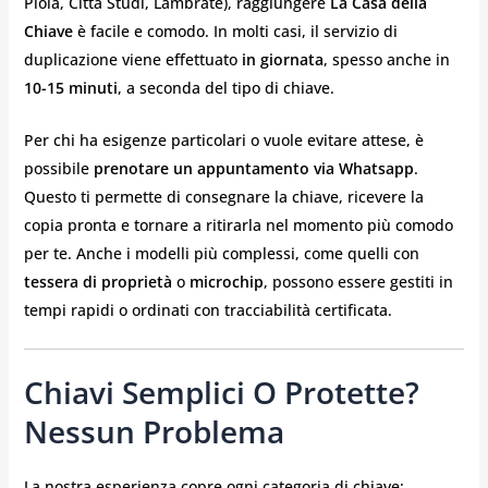
Piola, Città Studi, Lambrate), raggiungere
La Casa della
Chiave
è facile e comodo. In molti casi, il servizio di
duplicazione viene effettuato
in giornata
, spesso anche in
10-15 minuti
, a seconda del tipo di chiave.
Per chi ha esigenze particolari o vuole evitare attese, è
possibile
prenotare un appuntamento via Whatsapp
.
Questo ti permette di consegnare la chiave, ricevere la
copia pronta e tornare a ritirarla nel momento più comodo
per te. Anche i modelli più complessi, come quelli con
tessera di proprietà
o
microchip
, possono essere gestiti in
tempi rapidi o ordinati con tracciabilità certificata.
Chiavi Semplici O Protette?
Nessun Problema
La nostra esperienza copre ogni categoria di chiave: