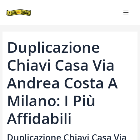
VAI
NAVIGAZIONE
MAIN
AL
ARTICOLI
MEN
CONTENUTO
Duplicazione
Chiavi Casa Via
Andrea Costa A
Milano: I Più
Affidabili
Duplicazione Chiavi Casa Via