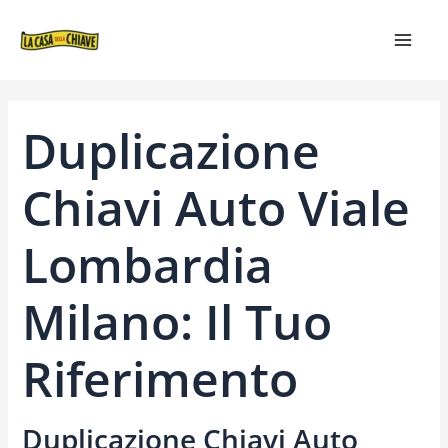
VAI
NAVIGAZIONE
MAIN
AL
ARTICOLI
MEN
CONTENUTO
Duplicazione
Chiavi Auto Viale
Lombardia
Milano: Il Tuo
Riferimento
Duplicazione Chiavi Auto