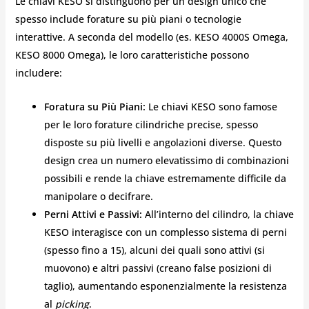
Le chiavi KESO si distinguono per un design unico che
spesso include forature su più piani o tecnologie
interattive. A seconda del modello (es. KESO 4000S Omega,
KESO 8000 Omega), le loro caratteristiche possono
includere:
Foratura su Più Piani:
Le chiavi KESO sono famose
per le loro forature cilindriche precise, spesso
disposte su più livelli e angolazioni diverse. Questo
design crea un numero elevatissimo di combinazioni
possibili e rende la chiave estremamente difficile da
manipolare o decifrare.
Perni Attivi e Passivi:
All’interno del cilindro, la chiave
KESO interagisce con un complesso sistema di perni
(spesso fino a 15), alcuni dei quali sono attivi (si
muovono) e altri passivi (creano false posizioni di
taglio), aumentando esponenzialmente la resistenza
al
picking
.