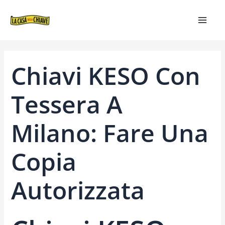
VAI
NAVIGAZIONE
MAIN
AL
ARTICOLI
MEN
CONTENUTO
Chiavi KESO Con
Tessera A
Milano: Fare Una
Copia
Autorizzata