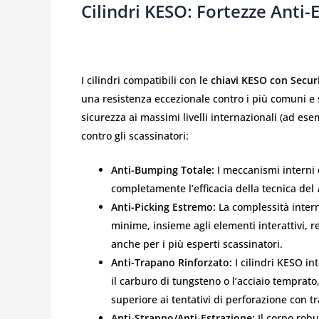
Cilindri KESO: Fortezze Anti-
I cilindri compatibili con le
chiavi KESO con Secur
una resistenza eccezionale contro i più comuni e so
sicurezza ai massimi livelli internazionali (ad ese
contro gli scassinatori:
Anti-Bumping Totale:
I meccanismi interni 
completamente l’efficacia della tecnica del
Anti-Picking Estremo:
La complessità intern
minime, insieme agli elementi interattivi, 
anche per i più esperti scassinatori.
Anti-Trapano Rinforzato:
I cilindri KESO in
il carburo di tungsteno o l’acciaio temprato,
superiore ai tentativi di perforazione con t
Anti-Strappo/Anti-Estrazione:
Il corpo robu