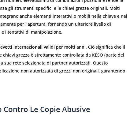
a un numero elevatissimo di combinazioni possibili e rende la
a gli strumenti specifici e le chiavi grezze originali. Molti
integrano anche elementi interattivi o mobili nella chiave e nel
tamente per l’apertura, fornendo un ulteriore livello di
e i tentativi di manipolazione.
evetti internazionali validi per molti anni
. Ciò significa che il
e chiavi grezze è strettamente controllata da KESO (parte del
a sua rete selezionata di partner autorizzati. Questo
licazione non autorizzata di grezzi non originali, garantendo
do Contro Le Copie Abusive