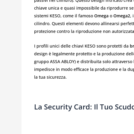
passivi nel cilindro). Questo design intricato cre
chiave unica e quasi impossibile da riprodurre senz
sistemi KESO, come il famoso
Omega
o
Omega2
, 
cilindro. Questi elementi devono allinearsi perfet
protezione contro la riproduzione non autorizzata 
I profili unici delle chiavi KESO sono protetti da
br
design è legalmente protetto e la produzione dell
gruppo ASSA ABLOY) e distribuita solo attraverso l
impedisce in modo efficace la produzione e la dup
la tua sicurezza.
La Security Card: Il Tuo Scu