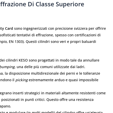
Effrazione Di Classe Superiore
ity Card
sono ingegnerizzati con precisione svizzera per offrire
fisticati tentativi di effrazione, spesso con certificazioni di
mpio, EN 1303). Questi cilindri sono veri e propri baluardi
dei cilindri KESO sono progettati in modo tale da annullare
bumping
, una delle più comuni utilizzate dai ladri.
a, la disposizione multidirezionale dei perni e le tolleranze
rendono il
picking
estremamente arduo e quasi impossibile
tegrano inserti strategici in materiali altamente resistenti come
 posizionati in punti critici. Questo offre una resistenza
rapano.
sto e modulare (in molti modelli) del cilindro offre un’elevata