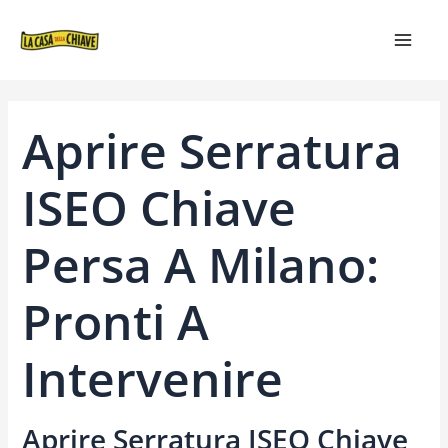
VAI
NAVIGAZIONE
MAIN
AL
ARTICOLI
MEN
CONTENUTO
Aprire Serratura
ISEO Chiave
Persa A Milano:
Pronti A
Intervenire
Aprire Serratura ISEO Chiave