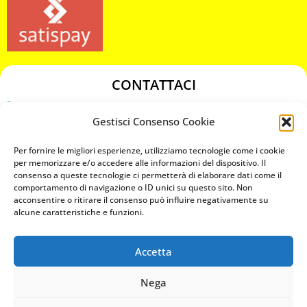
CONTATTACI
349 3863811
Gestisci Consenso Cookie
349 3863811
chiavicodificate@gmail.com
Per fornire le migliori esperienze, utilizziamo tecnologie come i cookie
per memorizzare e/o accedere alle informazioni del dispositivo. Il
consenso a queste tecnologie ci permetterà di elaborare dati come il
Privacy Policy
comportamento di navigazione o ID unici su questo sito. Non
acconsentire o ritirare il consenso può influire negativamente su
Cookie Policy
alcune caratteristiche e funzioni.
Accetta
MAPS
Nega
CHIAMA ORA