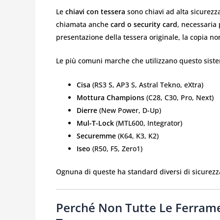
Le
chiavi con tessera
sono chiavi ad alta sicurez
chiamata anche
card o security card
, necessaria 
presentazione della tessera originale, la copia n
Le più comuni marche che utilizzano questo siste
Cisa
(RS3 S, AP3 S, Astral Tekno, eXtra)
Mottura Champions
(C28, C30, Pro, Next)
Dierre
(New Power, D-Up)
Mul-T-Lock
(MTL600, Integrator)
Securemme
(K64, K3, K2)
Iseo
(R50, F5, Zero1)
Ognuna di queste ha standard diversi di sicurezza
Perché Non Tutte Le Ferram