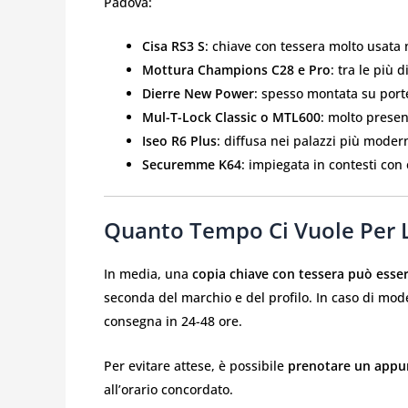
Padova:
Cisa RS3 S
: chiave con tessera molto usata 
Mottura Champions C28 e Pro
: tra le più 
Dierre New Power
: spesso montata su porte
Mul-T-Lock Classic o MTL600
: molto presen
Iseo R6 Plus
: diffusa nei palazzi più moder
Securemme K64
: impiegata in contesti con
Quanto Tempo Ci Vuole Per 
In media, una
copia chiave con tessera può esser
seconda del marchio e del profilo. In caso di mode
consegna in 24-48 ore.
Per evitare attese, è possibile
prenotare un appu
all’orario concordato.