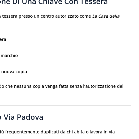
one Di Una Chiave Con Tessera
n tessera presso un centro autorizzato come
La Casa della
era
l marchio
a nuova copia
do che nessuna copia venga fatta senza l’autorizzazione del
na Via Padova
iù frequentemente duplicati da chi abita o lavora in via