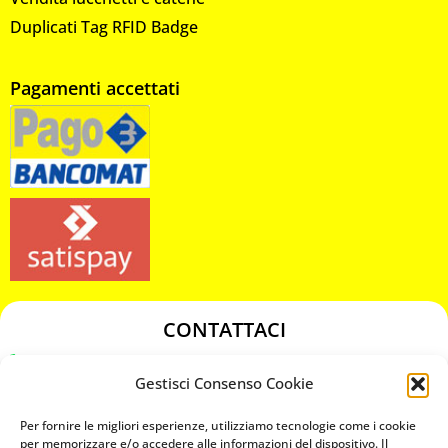
Duplicati Tag RFID Badge
Pagamenti accettati
CONTATTACI
349 3863811
Gestisci Consenso Cookie
349 3863811
chiavicodificate@gmail.com
Per fornire le migliori esperienze, utilizziamo tecnologie come i cookie
per memorizzare e/o accedere alle informazioni del dispositivo. Il