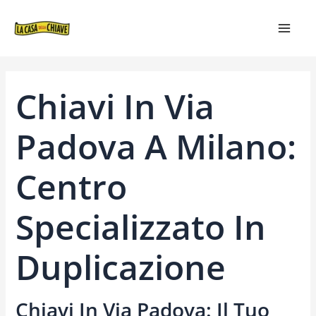
VAI
NAVIGAZIONE
MAIN
AL
ARTICOLI
MEN
CONTENUTO
Chiavi In Via
Padova A Milano:
Centro
Specializzato In
Duplicazione
Chiavi In Via Padova: Il Tuo