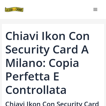
VAI
NAVIGAZIONE
MAIN
AL
ARTICOLI
MEN
CONTENUTO
Chiavi Ikon Con
Security Card A
Milano: Copia
Perfetta E
Controllata
Chiavi Ikon Con Security Card