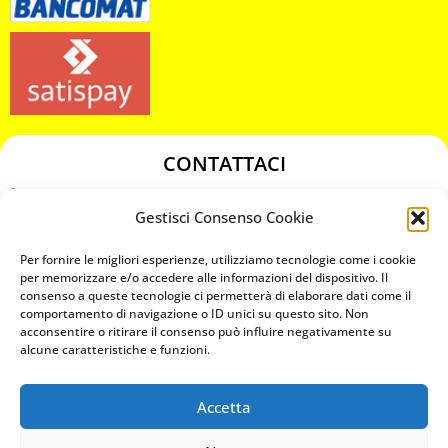
CONTATTACI
349 3863811
Gestisci Consenso Cookie
349 3863811
chiavicodificate@gmail.com
Per fornire le migliori esperienze, utilizziamo tecnologie come i cookie
per memorizzare e/o accedere alle informazioni del dispositivo. Il
consenso a queste tecnologie ci permetterà di elaborare dati come il
Privacy Policy
comportamento di navigazione o ID unici su questo sito. Non
acconsentire o ritirare il consenso può influire negativamente su
Cookie Policy
alcune caratteristiche e funzioni.
Accetta
MAPS