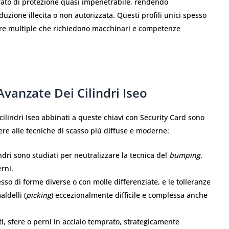
trato di protezione quasi impenetrabile, rendendo
duzione illecita o non autorizzata. Questi profili unici spesso
ture multiple che richiedono macchinari e competenze
Avanzate Dei Cilindri Iseo
i cilindri Iseo abbinati a queste chiavi con Security Card sono
tere alle tecniche di scasso più diffuse e moderne:
ndri sono studiati per neutralizzare la tecnica del
bumping
,
erni.
so di forme diverse o con molle differenziate, e le tolleranze
ldelli (
picking
) eccezionalmente difficile e complessa anche
ti, sfere o perni in acciaio temprato, strategicamente