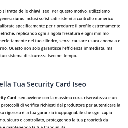
 si tratta delle
chiavi Iseo
. Per questo motivo, utilizziamo
 generazione
, inclusi sofisticati sistemi a controllo numerico
alibrate specificamente per riprodurre il profilo estremamente
etriche, replicando ogni singola fresatura e ogni minimo
na perfettamente nel tuo cilindro, senza causare usura anomala o
no. Questo non solo garantisce l’efficienza immediata, ma
l tuo sistema di sicurezza Iseo nel tempo.
ella Tua Security Card Iseo
ity Card Iseo
avviene con la massima cura, riservatezza e un
rotocolli di verifica richiesti dal produttore per autenticare la
so rigoroso è la tua garanzia inoppugnabile che ogni copia
imo, sicuro e controllato, proteggendo la tua proprietà da
a e mantenendo la tua tranquillità.