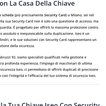
on La Casa Della Chiave
on scheda
(più precisamente
Security Card
) a Milano, sei nel
ella sua Security Card non è solo una questione di accesso, ma
guardia. È progettato per offrirti la massima protezione contro
llo assoluto e inequivocabile sulla duplicazione. Iseo è un
ilindri, e le sue soluzioni con Security Card rappresentano un
stione della sicurezza.
 Abruzzi 92, siamo specialisti qualificati nella gestione e
tra profonda esperienza, l’impiego di macchinari di ultima
 sicurezza Iseo, ci permettono di offrirti duplicati di precisione
osì l’integrità e l’efficacia del tuo sistema di sicurezza Iseo.
lla Tua Chiave Iseo Con Security