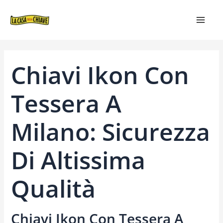
VAI
NAVIGAZIONE
MAIN
AL
ARTICOLI
MEN
CONTENUTO
Chiavi Ikon Con
Tessera A
Milano: Sicurezza
Di Altissima
Qualità
Chiavi Ikon Con Tessera A