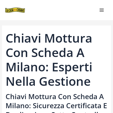
VAI
NAVIGAZIONE
MAIN
AL
ARTICOLI
MEN
CONTENUTO
Chiavi Mottura
Con Scheda A
Milano: Esperti
Nella Gestione
Chiavi Mottura Con Scheda A
Milano: Sicurezza Certificata E