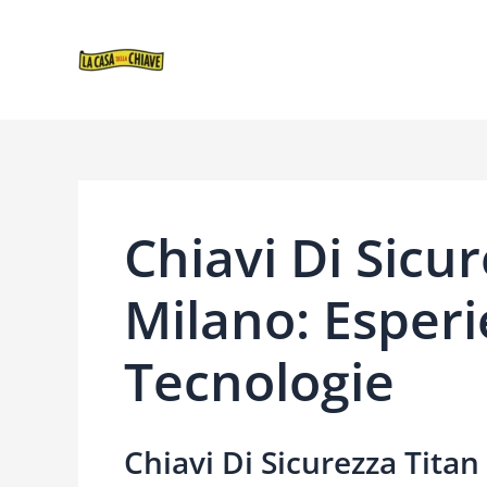
VAI
NAVIGAZIONE
AL
ARTICOLI
CONTENUTO
Chiavi Di Sicu
Milano: Esper
Tecnologie
Chiavi Di Sicurezza Titan