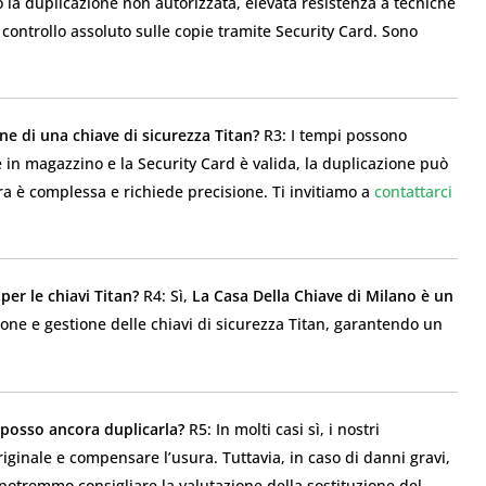
ro la duplicazione non autorizzata, elevata resistenza a tecniche
 controllo assoluto sulle copie tramite Security Card. Sono
e di una chiave di sicurezza Titan?
R3: I tempi possono
le in magazzino e la Security Card è valida, la duplicazione può
ra è complessa e richiede precisione. Ti invitiamo a
contattarci
per le chiavi Titan?
R4: Sì,
La Casa Della Chiave di Milano è un
one e gestione delle chiavi di sicurezza Titan, garantendo un
, posso ancora duplicarla?
R5: In molti casi sì, i nostri
riginale e compensare l’usura. Tuttavia, in caso di danni gravi,
 potremmo consigliare la valutazione della sostituzione del