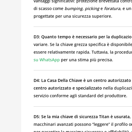
vantaggi significativi: protezione brevettata cont
di scasso come
bumping
,
picking
e
foratura
, e un
progettate per una sicurezza superiore.
D3: Quanto tempo è necessario per la duplicazion
variare. Se la chiave grezza specifica è disponibi
essere relativamente rapida. Tuttavia, la procedu
su WhatsApp
per una stima più precisa.
D4: La Casa Della Chiave è un centro autorizzato 
centro autorizzato e specializzato
nella duplicazi
servizio conforme agli standard del produttore.
D5: Se la mia chiave di sicurezza Titan è usurata
macchinari avanzati possono “leggere” il profilo o
per garantire la massima sicurezza e affidabilità,