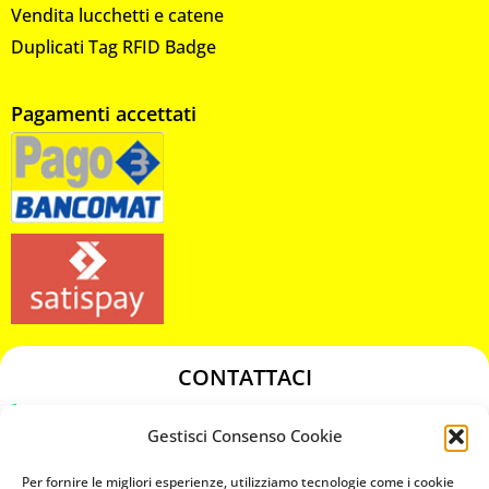
Vendita lucchetti e catene
Duplicati Tag RFID Badge
Pagamenti accettati
CONTATTACI
349 3863811
Gestisci Consenso Cookie
349 3863811
chiavicodificate@gmail.com
Per fornire le migliori esperienze, utilizziamo tecnologie come i cookie