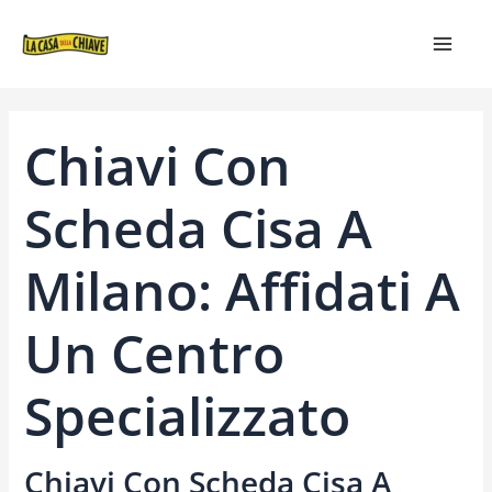
VAI
NAVIGAZIONE
MAIN
AL
ARTICOLI
MEN
CONTENUTO
Chiavi Con
Scheda Cisa A
Milano: Affidati A
Un Centro
Specializzato
Chiavi Con Scheda Cisa A