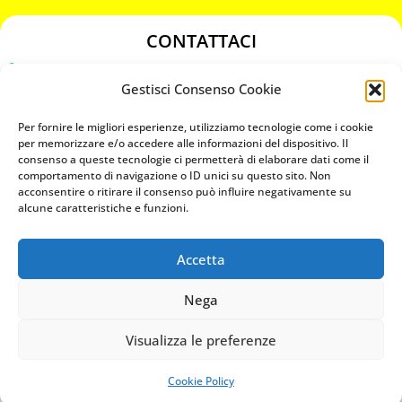
CONTATTACI
349 3863811
Gestisci Consenso Cookie
349 3863811
chiavicodificate@gmail.com
Per fornire le migliori esperienze, utilizziamo tecnologie come i cookie
per memorizzare e/o accedere alle informazioni del dispositivo. Il
consenso a queste tecnologie ci permetterà di elaborare dati come il
Privacy Policy
comportamento di navigazione o ID unici su questo sito. Non
acconsentire o ritirare il consenso può influire negativamente su
Cookie Policy
alcune caratteristiche e funzioni.
Accetta
MAPS
Nega
CHIAMA ORA
Visualizza le preferenze
WHATSAPP: MANDA LA FOTO
PREVENTIVO IMMEDIATO
Cookie Policy