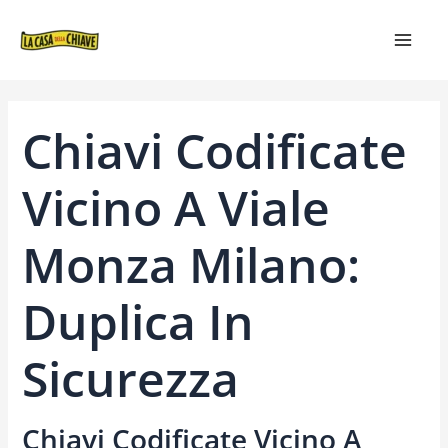
VAI
NAVIGAZIONE
MAIN
AL
ARTICOLI
MEN
CONTENUTO
Chiavi Codificate
Vicino A Viale
Monza Milano:
Duplica In
Sicurezza
Chiavi Codificate Vicino A