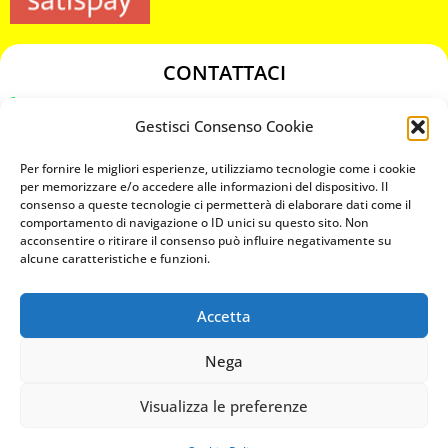
CONTATTACI
349 3863811
Gestisci Consenso Cookie
349 3863811
chiavicodificate@gmail.com
Per fornire le migliori esperienze, utilizziamo tecnologie come i cookie
per memorizzare e/o accedere alle informazioni del dispositivo. Il
consenso a queste tecnologie ci permetterà di elaborare dati come il
Privacy Policy
comportamento di navigazione o ID unici su questo sito. Non
acconsentire o ritirare il consenso può influire negativamente su
Cookie Policy
alcune caratteristiche e funzioni.
Accetta
MAPS
Nega
CHIAMA ORA
Visualizza le preferenze
WHATSAPP: MANDA LA FOTO