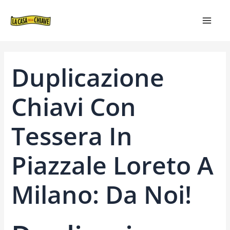
VAI
NAVIGAZIONE
MAIN
AL
ARTICOLI
MEN
CONTENUTO
Duplicazione
Chiavi Con
Tessera In
Piazzale Loreto A
Milano: Da Noi!