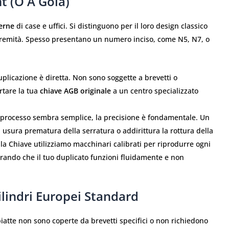
t (o A Gola)
erne
di case e uffici. Si distinguono per il loro design classico
stremità. Spesso presentano un numero inciso, come N5, N7, o
uplicazione è diretta. Non sono soggette a brevetti o
rtare la tua
chiave AGB originale
a un centro specializzato
 processo sembra semplice, la precisione è fondamentale. Un
 usura prematura della serratura o addirittura la rottura della
ella Chiave utilizziamo macchinari calibrati per riprodurre ogni
urando che il tuo duplicato funzioni fluidamente e non
ilindri Europei Standard
iatte non sono coperte da brevetti specifici o non richiedono