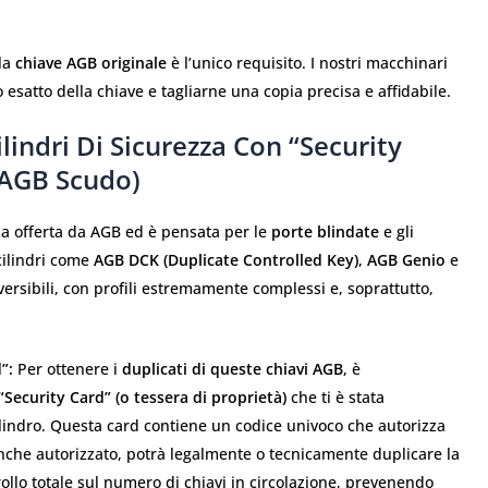
la
chiave AGB originale
è l’unico requisito. I nostri macchinari
lo esatto della chiave e tagliarne una copia precisa e affidabile.
ilindri Di Sicurezza Con “Security
 AGB Scudo)
za offerta da AGB ed è pensata per le
porte blindate
e gli
cilindri come
AGB DCK (Duplicate Controlled Key)
,
AGB Genio
e
eversibili, con profili estremamente complessi e, soprattutto,
”:
Per ottenere i
duplicati di queste chiavi AGB
, è
Security Card” (o tessera di proprietà)
che ti è stata
lindro. Questa card contiene un codice univoco che autorizza
anche autorizzato, potrà legalmente o tecnicamente duplicare la
rollo totale sul numero di chiavi in circolazione, prevenendo