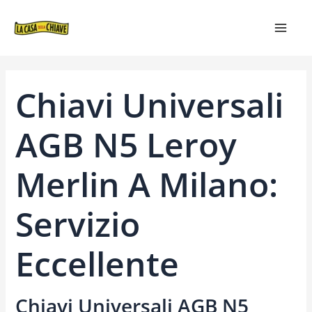
VAI
NAVIGAZIONE
MAIN
AL
ARTICOLI
MEN
CONTENUTO
Chiavi Universali
AGB N5 Leroy
Merlin A Milano:
Servizio
Eccellente
Chiavi Universali AGB N5