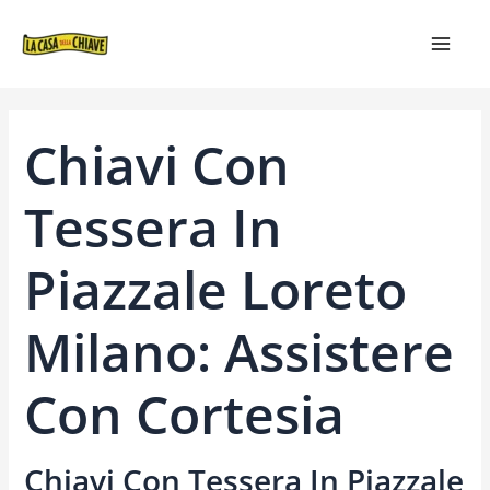
VAI
NAVIGAZIONE
MAIN
AL
ARTICOLI
MEN
CONTENUTO
Chiavi Con
Tessera In
Piazzale Loreto
Milano: Assistere
Con Cortesia
Chiavi Con Tessera In Piazzale