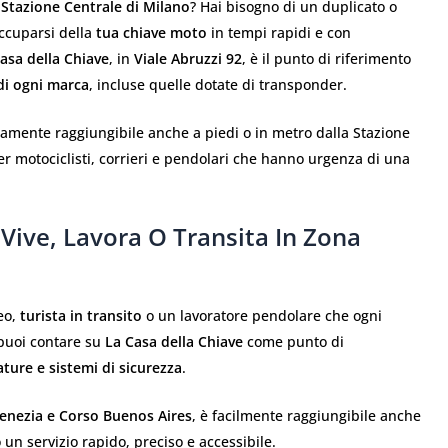
a
Stazione Centrale di Milano
? Hai bisogno di un duplicato o
occuparsi della
tua chiave moto
in tempi rapidi e con
asa della Chiave
, in
Viale Abruzzi 92
, è il punto di riferimento
di ogni marca
, incluse quelle dotate di transponder.
amente raggiungibile anche a piedi o in metro dalla Stazione
per motociclisti, corrieri e pendolari che hanno urgenza di una
 Vive, Lavora O Transita In Zona
eo,
turista in transito
o un lavoratore pendolare che ogni
 puoi contare su
La Casa della Chiave
come punto di
ature e sistemi di sicurezza
.
enezia e Corso Buenos Aires
, è facilmente raggiungibile anche
 un servizio rapido, preciso e accessibile.