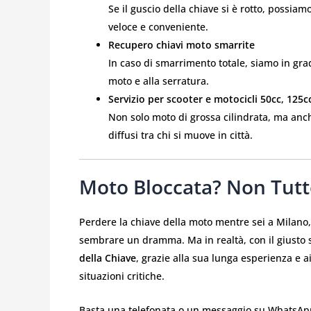
Se il guscio della chiave si è rotto, possiam
veloce e conveniente.
Recupero chiavi moto smarrite
In caso di smarrimento totale, siamo in grad
moto e alla serratura.
Servizio per scooter e motocicli 50cc, 125cc
Non solo moto di grossa cilindrata, ma anc
diffusi tra chi si muove in città.
Moto Bloccata? Non Tutt
Perdere la chiave della moto mentre sei a Milano
sembrare un dramma. Ma in realtà, con il giusto s
della Chiave
, grazie alla sua lunga esperienza e ai
situazioni critiche.
Basta una telefonata o un messaggio su WhatsApp p