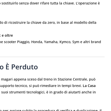
o sostituirlo senza dover rifare tutta la chiave. L’operazione è
o di ricostruire la chiave da zero, in base al modello della
 e oltre
he scooter Piaggio, Honda, Yamaha, Kymco, Sym e altri brand
o È Perduto
, magari appena sceso dal treno in Stazione Centrale, può
upporto tecnico, si può rimediare in tempi brevi.
La Casa
 suoi strumenti tecnologici, è in grado di aiutarti anche in
er avviare subito la procedura di verifica e duplicazione. Il