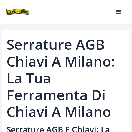
VAI
NAVIGAZIONE
MAIN
AL
ARTICOLI
MEN
CONTENUTO
Serrature AGB
Chiavi A Milano:
La Tua
Ferramenta Di
Chiavi A Milano
Serrature AGB E Chiavi: La