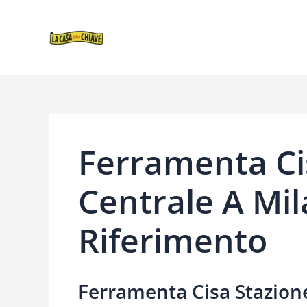
VAI
NAVIGAZIONE
AL
ARTICOLI
CONTENUTO
Ferramenta Ci
Centrale A Mil
Riferimento
Ferramenta Cisa Stazion