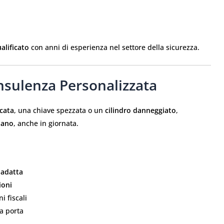
alificato
con anni di esperienza nel settore della sicurezza.
nsulenza Personalizzata
ccata
, una chiave spezzata o un
cilindro danneggiato
,
lano
, anche in giornata.
 adatta
ioni
i fiscali
ua porta