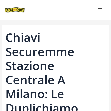
VAI
NAVIGAZIONE
MAIN
AL
ARTICOLI
MEN
CONTENUTO
Chiavi
Securemme
Stazione
Centrale A
Milano: Le
Duplichiamo