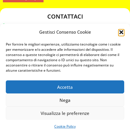
CONTATTACI
349 3863811
Gestisci Consenso Cookie
349 3863811
chiavicodificate@gmail.com
Per fornire le migliori esperienze, utilizziamo tecnologie come i cookie
per memorizzare e/o accedere alle informazioni del dispositivo. Il
consenso a queste tecnologie ci permetterà di elaborare dati come il
Privacy Policy
comportamento di navigazione o ID unici su questo sito. Non
acconsentire o ritirare il consenso può influire negativamente su
Cookie Policy
alcune caratteristiche e funzioni.
Accetta
MAPS
Nega
CHIAMA ORA
Visualizza le preferenze
WHATSAPP: MANDA LA FOTO
PREVENTIVO IMMEDIATO
Cookie Policy