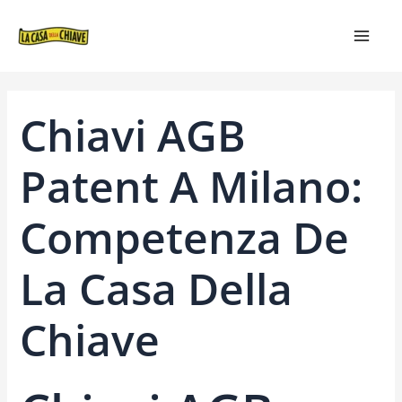
VAI
NAVIGAZIONE
MAIN
AL
ARTICOLI
MEN
CONTENUTO
Chiavi AGB
Patent A Milano:
Competenza De
La Casa Della
Chiave