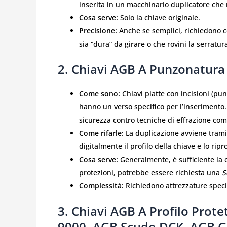
inserita in un macchinario duplicatore che n
Cosa serve:
Solo la chiave originale.
Precisione:
Anche se semplici, richiedono c
sia “dura” da girare o che rovini la serratu
2. Chiavi AGB A Punzonatura
Come sono:
Chiavi piatte con incisioni (pun
hanno un verso specifico per l’inserimento.
sicurezza contro tecniche di effrazione com
Come rifarle:
La duplicazione avviene trami
digitalmente il profilo della chiave e lo ri
Cosa serve:
Generalmente, è sufficiente la c
protezioni, potrebbe essere richiesta una
S
Complessità:
Richiedono attrezzature specif
3. Chiavi AGB A Profilo Prote
9000, AGB Scudo DCK, AGB G