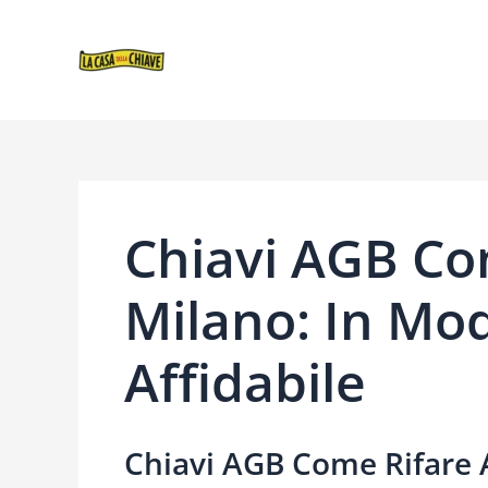
VAI
NAVIGAZIONE
AL
ARTICOLI
CONTENUTO
Chiavi AGB Co
Milano: In Mod
Affidabile
Chiavi AGB Come Rifare 