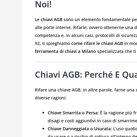
Noi!
Le
chiavi AGB
sono un elemento fondamentale per l
alle porte interne. Rifarle, ovvero ottenerne una 
competenza e, in alcuni casi, protocolli di sicurez
92, ti spieghiamo
come rifare le chiavi AGB
in mod
ferramenta di chiavi a Milano
specializzata che ti
Chiavi AGB: Perché E Qua
Rifare una chiave AGB, in altre parole, farne un
diverse ragioni:
Chiave Smarrita o Persa:
È la ragione più f
disagi e costi aggiuntivi in caso di smarrime
Chiave Danneggiata o Usurata:
L’uso quotid
da usare o a rischio di rottura all’interno 