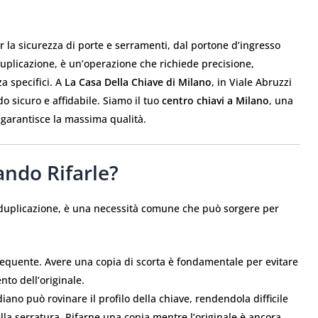
a sicurezza di porte e serramenti, dal portone d’ingresso
duplicazione, è un’operazione che richiede precisione,
za specifici. A
La Casa Della Chiave di Milano
, in Viale Abruzzi
o sicuro e affidabile. Siamo il tuo
centro chiavi a Milano
, una
 garantisce la massima qualità.
ndo Rifarle?
a duplicazione, è una necessità comune che può sorgere per
requente. Avere una copia di scorta è fondamentale per evitare
nto dell’originale.
iano può rovinare il profilo della chiave, rendendola difficile
della serratura. Rifarne una copia mentre l’originale è ancora