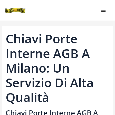
VAI
NAVIGAZIONE
MAIN
AL
ARTICOLI
MEN
CONTENUTO
Chiavi Porte
Interne AGB A
Milano: Un
Servizio Di Alta
Qualità
Chiavi Porte Interne AGB A