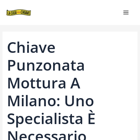
VAI
NAVIGAZIONE
MAIN
AL
ARTICOLI
MEN
CONTENUTO
Chiave
Punzonata
Mottura A
Milano: Uno
Specialista È
Necessario